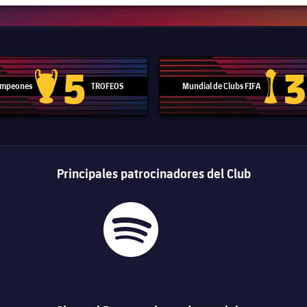
5
3
Campeones
TROFEOS
Mundial de Clubs FIFA
Trofeo de la Liga de Campeones
Trofeo del
Principales patrocinadores del Club