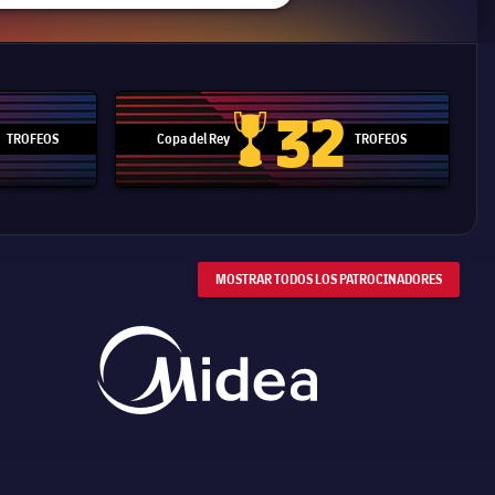
32
TROFEOS
Copa del Rey
TROFEOS
 Mundial de Clubes
Copa del Rey
MOSTRAR TODOS LOS PATROCINADORES