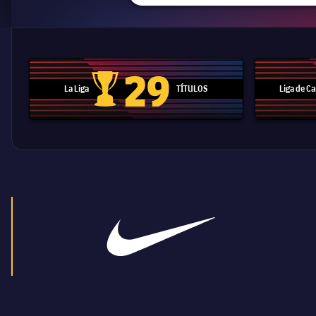
29
La Liga
TÍTULOS
Liga de 
Trofeo de La Liga