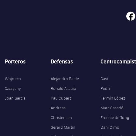
face
Porteros
Defensas
Centrocampist
Wojciech
Alejandro Balde
Gavi
Szczęsny
Ronald Araujo
Pedri
Joan Garcia
Pau Cubarsí
Fermín López
Andreas
Marc Casadó
Christensen
Frenkie de Jong
Gerard Martín
Dani Olmo