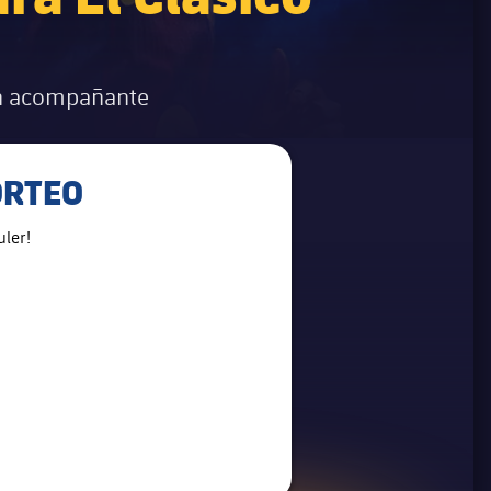
 un acompañante
ORTEO
ler!