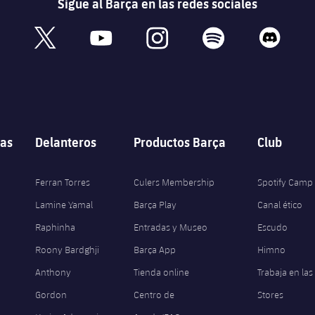
Sigue al Barça en las redes sociales
book
x
youtube
instagram
spotify
discord
as
Delanteros
Productos Barça
Club
Ferran Torres
Culers Membership
Spotify Camp
Lamine Yamal
Barça Play
Canal ético
Raphinha
Entradas y Museo
Escudo
Roony Bardghji
Barça App
Himno
Anthony
Tienda online
Trabaja en las
Gordon
Centro de
Stores