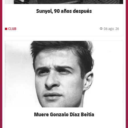
Sunyol, 90 años después
06 ago. 26
CLUB
label.
FCB Barcelona badge
Muere Gonzalo Díaz Beitia