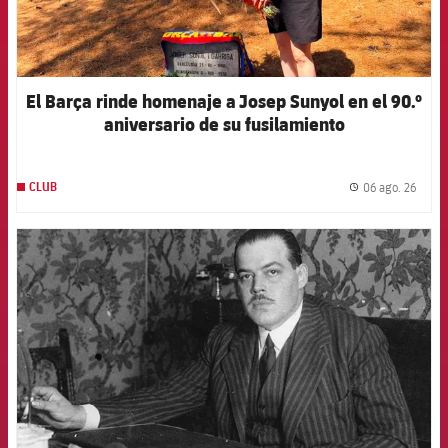
El Barça rinde homenaje a Josep Sunyol en el 90.º
aniversario de su fusilamiento
06 ago. 26
CLUB
label.
FCB Barcelona badge