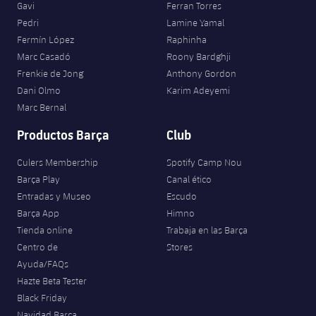
Gavi
Ferran Torres
Pedri
Lamine Yamal
Fermín López
Raphinha
Marc Casadó
Roony Bardghji
Frenkie de Jong
Anthony Gordon
Dani Olmo
Karim Adeyemi
Marc Bernal
Productos Barça
Club
Culers Membership
Spotify Camp Nou
Barça Play
Canal ético
Entradas y Museo
Escudo
Barça App
Himno
Tienda online
Trabaja en las Barça
Centro de
Stores
Ayuda/FAQs
Hazte Beta Tester
Black Friday
Navidad Barça