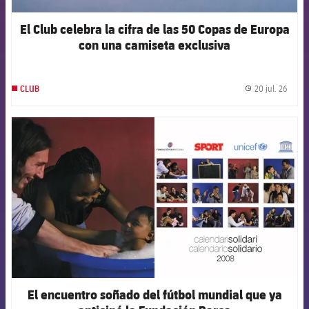
El Club celebra la cifra de las 50 Copas de Europa
con una camiseta exclusiva
20 jul. 26
CLUB
label.
FCB Barcelona badge
El encuentro soñado del fútbol mundial que ya