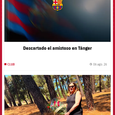
Descartado el amistoso en Tánger
06 ago. 26
CLUB
label.
FCB Barcelona badge