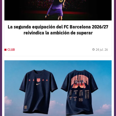
La segunda equipación del FC Barcelona 2026/27
reivindica la ambición de superar
constantemente los propios límites
24 jul. 26
CLUB
label.
FCB Barcelona badge