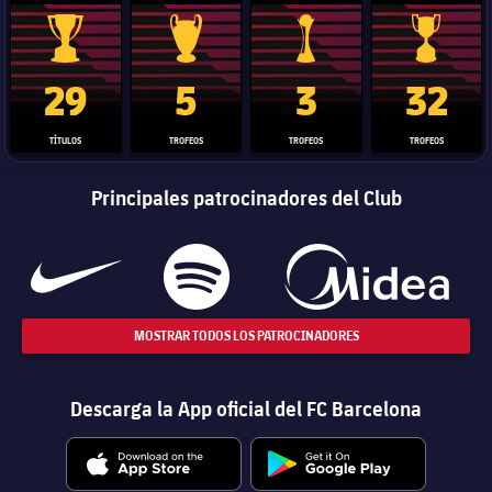
Trofeo de La Liga
Trofeo de la Liga de Campeones
Trofeo del Mundial de Clube
Copa del 
29
5
3
32
TÍTULOS
TROFEOS
TROFEOS
TROFEOS
Principales patrocinadores del Club
MOSTRAR TODOS LOS PATROCINADORES
Descarga la App oficial del FC Barcelona