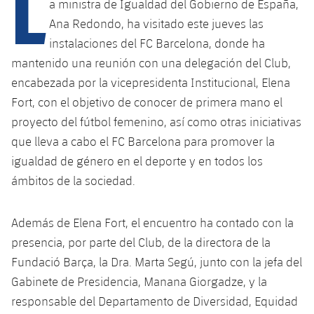
L
Calendario
a ministra de Igualdad del Gobierno de España,
Campus Verano
Base
Ana Redondo, ha visitado este jueves las
SUB13
SUB13 B
Entradas
Barça Atlètic
instalaciones del FC Barcelona, donde ha
PLUSICON
MÁS
mantenido una reunión con una delegación del Club,
SUB12
SUB12 C
Gameday Shows
Junior
Primer Equipo
encabezada por la vicepresidenta Institucional, Elena
plusicon
más
SUB11 A
Fort, con el objetivo de conocer de primera mano el
SUB11 C
Resultados
Cadete A
Actualidad
Barça Atlètic
proyecto del fútbol femenino, así como otras iniciativas
plusicon
más
SUB11 B
que lleva a cabo el FC Barcelona para promover la
Clasificación
Cadete B
Calendario
Actualidad
Base
igualdad de género en el deporte y en todos los
plusicon
más
SUB10 A
Jugadores
ámbitos de la sociedad.
Infantil A
Entradas
Calendario
Actualidad
SUB10 B
PLUSICON
MÁS
Fotos
Infantil B
Además de Elena Fort, el encuentro ha contado con la
Resultados
Resultados
Juvenil
Primer equipo
SUB9 A
plusicon
más
presencia, por parte del Club, de la directora de la
Historia
Mini
Clasificaciones
Fundació Barça, la Dra. Marta Segú, junto con la jefa del
Clasificaciones
Cadete A
Actualidad
SUB9 B
Barça Atlètic
plusicon
más
Gabinete de Presidencia, Manana Giorgadze, y la
Palmarés
Jugadores
Jugadores
responsable del Departamento de Diversidad, Equidad
Cadete B
Calendario
SUB8 A
Actualidad
Base