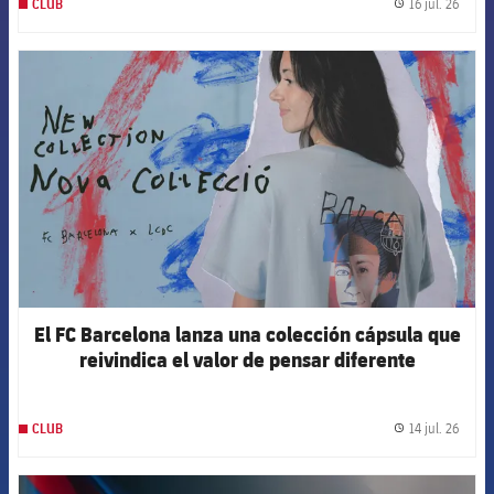
16 jul. 26
CLUB
label.
FCB Barcelona badge
El FC Barcelona lanza una colección cápsula que
reivindica el valor de pensar diferente
14 jul. 26
CLUB
label.
FCB Barcelona badge