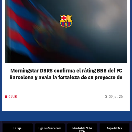
Morningstar DBRS confirma el ráting BBB del FC
Barcelona y avala la fortaleza de su proyecto de
futuro
09 jul. 26
CLUB
label.
La Liga
Liga de Campeones
Mundial de Clubs
Copa del Rey
FIFA