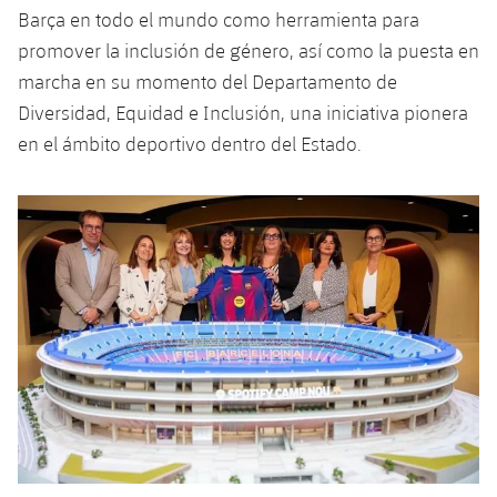
Jugadores
Barça en todo el mundo como herramienta para
Clasificaciones
Juvenil
Noticias
Atletismo
plusicon
más
promover la inclusión de género, así como la puesta en
Fotos
marcha en su momento del Departamento de
Infantil
Actualidad
Baloncesto en silla de ruedas
plusicon
más
Diversidad, Equidad e Inclusión, una iniciativa pionera
Historia
Alevín
en el ámbito deportivo dentro del Estado.
Masculino
Actualidad
Hockey sobre hielo
plusicon
más
Palmarés
Femenino
Jugadores
Actualidad
Hockey hierba
plusicon
más
Agenda
Calendario
Jugadores
Noticias
Patinaje artístico
plusicon
más
Resultados
Calendario
Hockey Hierba Masculino
Escuela de Patinaje
Actualidad
Clasificaciones
Resultados
Hockey Hierba Femenino
Plantilla
Rugby
plusicon
más
Clasificaciones
Agenda
Actualidad
Voleibol
plusicon
más