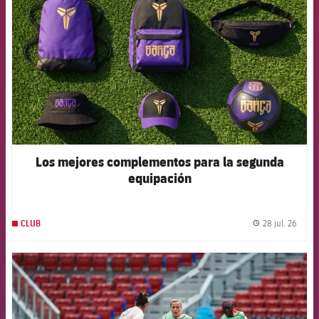
Los mejores complementos para la segunda
equipación
28 jul. 26
CLUB
label.
FCB Barcelona badge