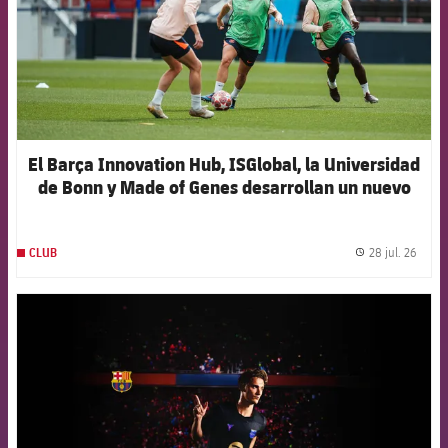
El Barça Innovation Hub, ISGlobal, la Universidad
de Bonn y Made of Genes desarrollan un nuevo
modelo de inteligencia artificial para anticipar las
lesiones en el fútbol femenino de élite
28 jul. 26
CLUB
label.
FCB Barcelona badge