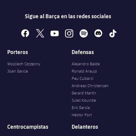
Sigue al Barça en las redes sociales
facebook
x
youtube
instagram
spotify
discord
tiktok
Porteros
Defensas
Wojciech Szczęsny
Alejandro Balde
Joan Garcia
Ronald Araujo
Pau Cubarsí
Andreas Christensen
Gerard Martín
Jules Kounde
Eric García
Héctor Fort
Centrocampistas
Delanteros