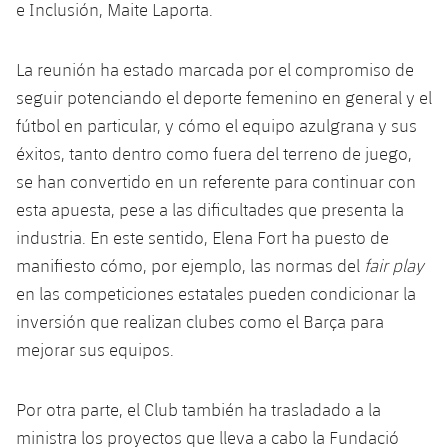
plusicon
más
e Inclusión, Maite Laporta.
Fotos
Fotos
Infantil A
Entradas
SUB8 B
Calendario
Campus Verano
Actualidad
La reunión ha estado marcada por el compromiso de
Historia
Infantil B
Resultados
Resultados
seguir potenciando el deporte femenino en general y el
Juvenil
PLUSICON
MÁS
Palmarés
fútbol en particular, y cómo el equipo azulgrana y sus
Clasificaciones
Jugadores
Cadete
éxitos, tanto dentro como fuera del terreno de juego,
Primer equipo
plusicon
más
se han convertido en un referente para continuar con
Jugadors
Clasificaciones
Infantil
esta apuesta, pese a las dificultades que presenta la
Actualidad
Barça Atlètic
plusicon
más
industria. En este sentido, Elena Fort ha puesto de
Fotos
Alevín
Calendario
manifiesto cómo, por ejemplo, las normas del
fair play
Actualidad
Base
plusicon
más
Palmarés
en las competiciones estatales pueden condicionar la
Entradas
Calendario
inversión que realizan clubes como el Barça para
Campus Verano
Actualidad
Historia
mejorar sus equipos.
Resultados
Resultados
Barça C
PLUSICON
MÁS
Por otra parte, el Club también ha trasladado a la
Clasificaciones
Jugadores
Junior
Información general
plusicon
más
ministra los proyectos que lleva a cabo la Fundació