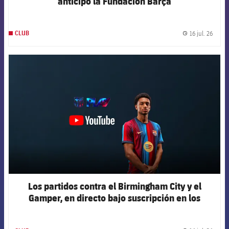
anticipó la Fundación Barça
16 jul. 26
CLUB
label.
FCB Barcelona badge
Los partidos contra el Birmingham City y el
Gamper, en directo bajo suscripción en los
canales oficiales del Club