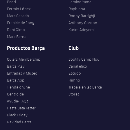
Pedri
Lamine Yamal
Jugadores
Noticias
Apúntate a las amateurs
Fermín López
Raphinha
plusicon
más
Marc Casadó
Roony Bardghji
Calendario
Voleibol masculino
Frenkie de Jong
Anthony Gordon
Apúntate a las amateurs
PLUSICON
MÁS
Dani Olmo
Karim Adeyemi
Resultados
Voleibol femenino
Marc Bernal
Carnet de las Secciones Amateurs
League of Legends
Productos Barça
Club
Clasificaciones
VALORANT Rising
Culers Membership
Spotify Camp Nou
Fotos
Barça Play
Canal ético
VALORANT Game Changers
Entradas y Museo
Escudo
Barça App
Himno
eFootball
Tienda online
Trabaja en las Barça
Centro de
Stores
Ayuda/FAQs
Hazte Beta Tester
Black Friday
Navidad Barça