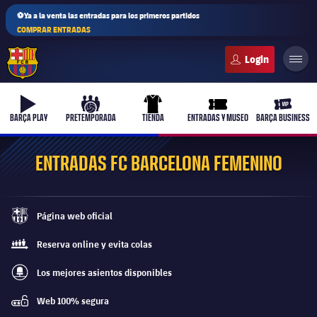
⚽Ya a la venta las entradas para los primeros partidos
COMPRAR ENTRADAS
FC Barcelona club badge
b-play
culers-ball
uniform
ticket-full
ticket-v
BARÇA PLAY
PRETEMPORADA
TIENDA
ENTRADAS Y MUSEO
BARÇA BUSINESS
ENTRADAS FC BARCELONA FEMENINO
PLUSICON
MÁS
Página web oficial
Primer equipo
barca-monochrome
Reserva online y evita colas
queue
Femenino
plusicon
más
Los mejores asientos disponibles
best-seats-regular
Actualidad
Barça Atlètic
Web 100% segura
plusicon
más
password