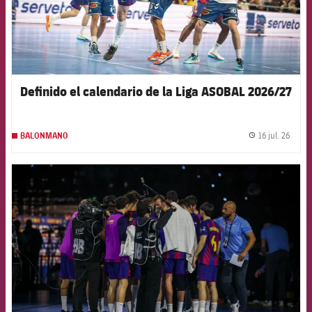
Definido el calendario de la Liga ASOBAL 2026/27
16 jul. 26
BALONMANO
label.
FCB Barcelona badge