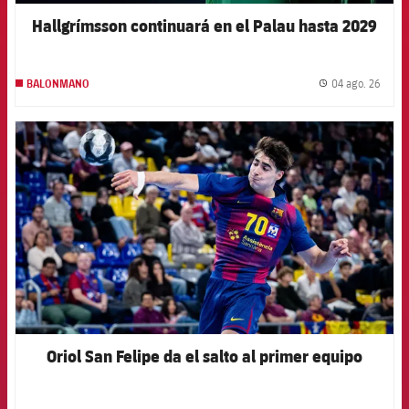
Hallgrímsson continuará en el Palau hasta 2029
04 ago. 26
BALONMANO
label.
FCB Barcelona badge
Oriol San Felipe da el salto al primer equipo