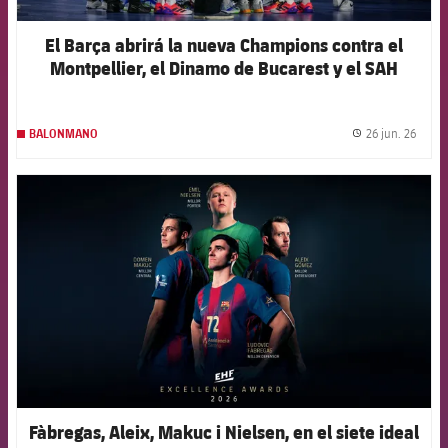
El Barça abrirá la nueva Champions contra el
Montpellier, el Dinamo de Bucarest y el SAH
Aarhus
26 jun. 26
BALONMANO
label.
FCB Barcelona badge
Fàbregas, Aleix, Makuc i Nielsen, en el siete ideal