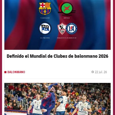
Definido el Mundial de Clubes de balonmano 2026
22 jul. 26
BALONMANO
label.
FCB Barcelona badge