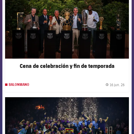
Cena de celebración y fin de temporada
16 jun. 26
BALONMANO
label.
FCB Barcelona badge