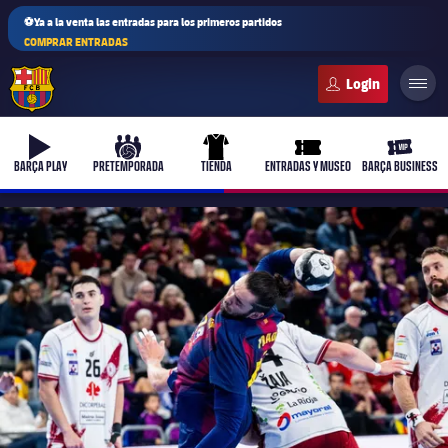
⚽Ya a la venta las entradas para los primeros partidos
COMPRAR ENTRADAS
FC Barcelona club badge
b-play
culers-ball
uniform
ticket-full
ticket-v
BARÇA PLAY
PRETEMPORADA
TIENDA
ENTRADAS Y MUSEO
BARÇA BUSINESS