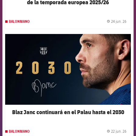
de la temporada europea 2025/26
24 jun. 26
BALONMANO
label.
FCB Barcelona badge
Blaz Janc continuará en el Palau hasta el 2030
22 jun. 26
BALONMANO
label.