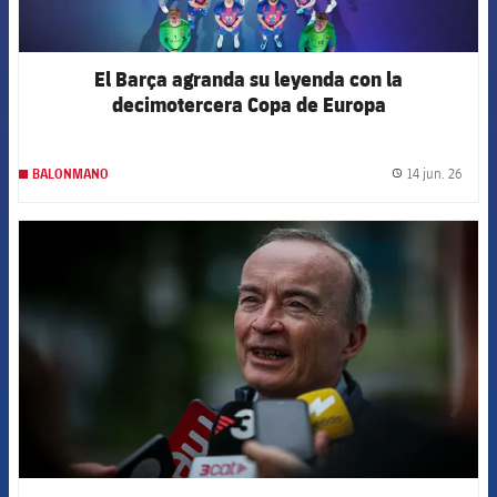
El Barça agranda su leyenda con la
decimotercera Copa de Europa
14 jun. 26
BALONMANO
label.
FCB Barcelona badge