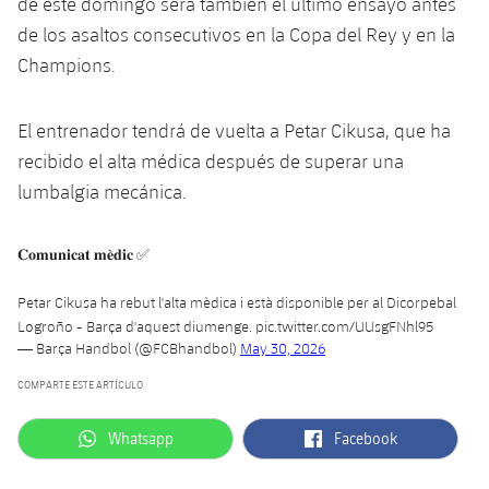
de este domingo será también el último ensayo antes
de los asaltos consecutivos en la Copa del Rey y en la
Champions.
El entrenador tendrá de vuelta a Petar Cikusa, que ha
recibido el alta médica después de superar una
lumbalgia mecánica.
𝐂𝐨𝐦𝐮𝐧𝐢𝐜𝐚𝐭 𝐦𝐞̀𝐝𝐢𝐜 ✅
Petar Cikusa ha rebut l'alta mèdica i està disponible per al Dicorpebal
Logroño - Barça d'aquest diumenge.
pic.twitter.com/UUsgFNhl95
— Barça Handbol (@FCBhandbol)
May 30, 2026
COMPARTE ESTE ARTÍCULO
label.aria.whatsapp
label.aria.facebook
Whatsapp
Facebook