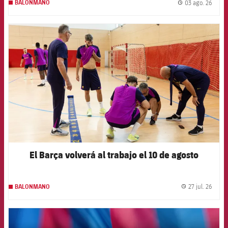
03 ago. 26
BALONMANO
label.
FCB Barcelona badge
El Barça volverá al trabajo el 10 de agosto
27 jul. 26
BALONMANO
label.
FCB Barcelona badge