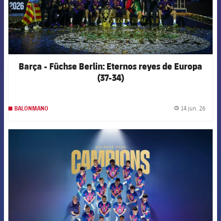
Barça - Füchse Berlin: Eternos reyes de Europa
(37-34)
14 jun. 26
BALONMANO
label.
FCB Barcelona badge