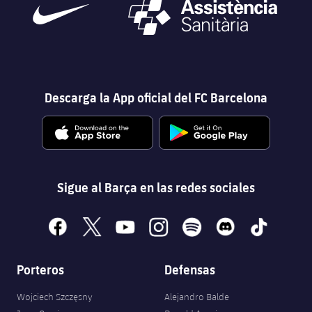
Descarga la App oficial del FC Barcelona
Sigue al Barça en las redes sociales
facebook
x
youtube
instagram
spotify
discord
tiktok
Porteros
Defensas
Wojciech Szczęsny
Alejandro Balde