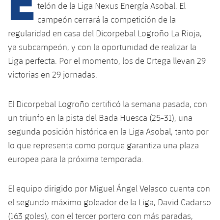
telón de la Liga Nexus Energía Asobal. El
campeón cerrará la competición de la
plusicon
más
regularidad en casa del Dicorpebal Logroño La Rioja,
ya subcampeón, y con la oportunidad de realizar la
Instalaciones
Liga perfecta. Por el momento, los de Ortega llevan 29
victorias en 29 jornadas.
Spotify Camp Nou
El Dicorpebal Logroño certificó la semana pasada, con
Palau Blaugrana
un triunfo en la pista del Bada Huesca (25-31), una
segunda posición histórica en la Liga Asobal, tanto por
Estadi Johan Cruyff
lo que representa como porque garantiza una plaza
europea para la próxima temporada.
Barça Cafe
plusicon
más
El equipo dirigido por Miguel Ángel Velasco cuenta con
Ciutat Esportiva
Servicios
el segundo máximo goleador de la Liga, David Cadarso
plusicon
más
(163 goles), con el tercer portero con más paradas,
La Masia