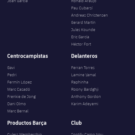
Joan Garcia
Ronald Araujo
Pau Cubarsí
Andreas Christensen
Gerard Martín
Jules Kounde
Eric García
Héctor Fort
Centrocampistas
Delanteros
Gavi
Ferran Torres
Pedri
Lamine Yamal
Fermín López
Raphinha
Marc Casadó
Roony Bardghji
Frenkie de Jong
Anthony Gordon
Dani Olmo
Karim Adeyemi
Marc Bernal
Productos Barça
Club
Culers Membership
Spotify Camp Nou