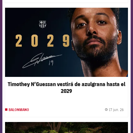
FCB Barcelona badge
Timothey N’Guessan vestirá de azulgrana hasta el
2029
17 jun. 26
BALONMANO
label.
FCB Barcelona badge