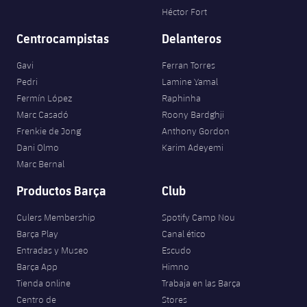
Héctor Fort
Centrocampistas
Delanteros
Gavi
Ferran Torres
Pedri
Lamine Yamal
Fermín López
Raphinha
Marc Casadó
Roony Bardghji
Frenkie de Jong
Anthony Gordon
Dani Olmo
Karim Adeyemi
Marc Bernal
Productos Barça
Club
Culers Membership
Spotify Camp Nou
Barça Play
Canal ético
Entradas y Museo
Escudo
Barça App
Himno
Tienda online
Trabaja en las Barça
Centro de
Stores