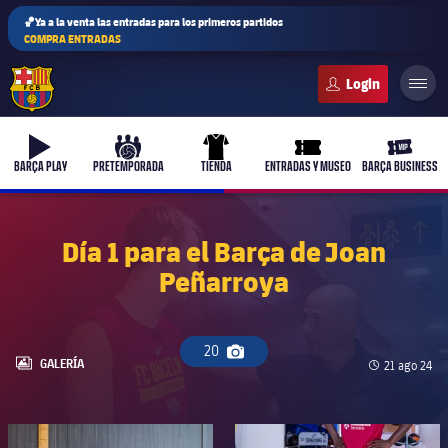
🏀Ya a la venta las entradas para los primeros partidos
COMPRA ENTRADAS
FC Barcelona club badge
b-play
culers-ball
uniform
ticket-full
ticket-v
BARÇA PLAY
PRETEMPORADA
TIENDA
ENTRADAS Y MUSEO
BARÇA BUSINESS
Día 1 para el Barça de Joan
Peñarroya
20
Icono de cámara
LABEL.ARIA.GALLERY
GALERÍA
Fecha de pu
21 ago 24
FC Barcelona club badge
FC Barcelona club badge