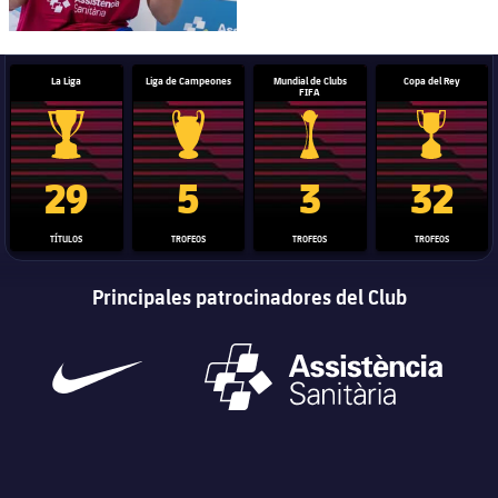
La Liga
Liga de Campeones
Mundial de Clubs
Copa del Rey
FIFA
Trofeo de La Liga
Trofeo de la Liga de Campeones
Trofeo del Mundial de Clube
Copa del 
29
5
3
32
TÍTULOS
TROFEOS
TROFEOS
TROFEOS
Principales patrocinadores del Club