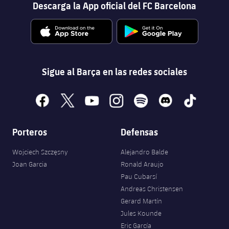
Descarga la App oficial del FC Barcelona
Sigue al Barça en las redes sociales
facebook
x
youtube
instagram
spotify
discord
tiktok
Porteros
Defensas
Wojciech Szczęsny
Alejandro Balde
Joan Garcia
Ronald Araujo
Pau Cubarsí
Andreas Christensen
Gerard Martín
Jules Kounde
Eric García